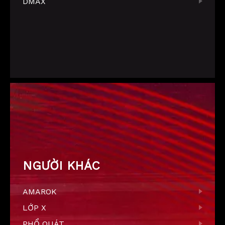
DMAX
NGƯỜI KHÁC
AMAROK
LỚP X
PHỔ QUÁT