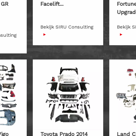
 GR
Facelift...
Fortune
Upgrade
Bekijk SIRU Consulting
Bekijk 
▸
▸
sulting
Vigo
Toyota Prado 2014
Land C