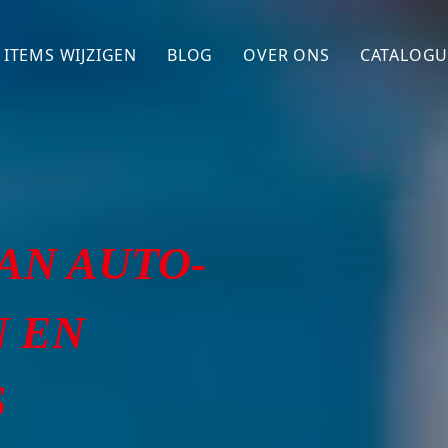
ITEMS WIJZIGEN
BLOG
OVER ONS
CATALOGU
TOYOTA
FORD
NISSAN
ISHI
MITSUBISHI
AN AUTO-
ISUZU
 EN
GWM
ANDEREN
S