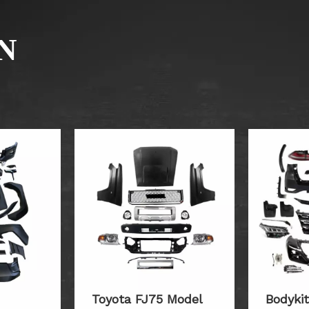
N
Toyota FJ75 Model
Bodyki