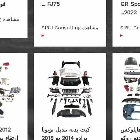
وکس به GR Sport
FJ75 ...
فورچو
2023...
م
SIRU Consul
مشاهده SIRU Consulting
▸
▸
 هایلوکس
کیت بدنه تبدیل تویوتا
2012
نه روکو
پرادو 2014 به 2018
ارتقاء به 