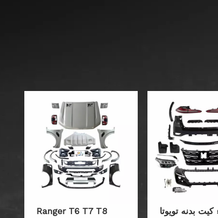
 کیت بدنه تویوتا
Ranger T6 T7 T8