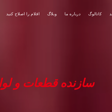
د
کاتالوگ
درباره ما
وبلاگ
اقلام را اصلاح کنید
تویوتا
فورد
نیسان
ن
SHUBISHI
MITSHUBISHI
U
ISUZU
سازنده قطعات و لوا
GWM
دیگران