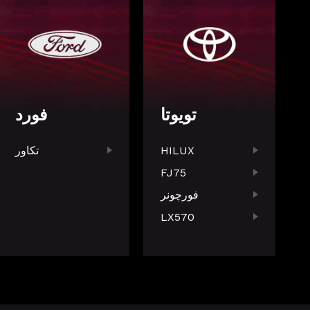
تویوتا
فورد
HILUX
تکاور
FJ75
فورچونر
LX570