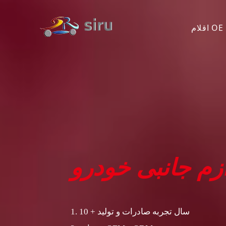
اقلام OE
تویوتا
فورد
یسان
MITS
ISUZ
زم جانبی خودرو
دیگر
1. 10 + سال تجربه صادرات و تولید