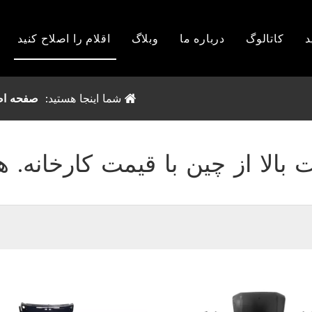
د
کاتالوگ
درباره ما
وبلاگ
اقلام را اصلاح کنید
تویوتا
شما اینجا هستید:
صفحه اص
فورد
نیسان
ن
ت بالا از چین با قیمت کارخانه.
SHUBISHI
MITSHUBISHI
U
ISUZU
GWM
دیگران