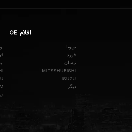
اقلام OE
تویوتا
توی
فورد
فو
نیسان
نی
HI
MITSSHUBISHI
ZU
ISUZU
دیگر
M
دی