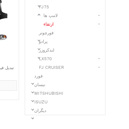
FJ75
لامپ ها
ارتقاء
فورچونر
پرادو
لندکروزر
LX570
FJ CRUISER
فورد
نیسان
MITSHUBISHI
ISUZU
دیگران