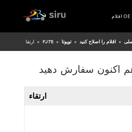
اقلام OE
تویوتا
لی
»
اقلام را اصلاح کنید
»
تویوتا
»
FJ75
»
ارتقا
فورد
یسان
 هم اکنون سفارش دهید
MITS
ISUZ
ارتقاء
دیگر