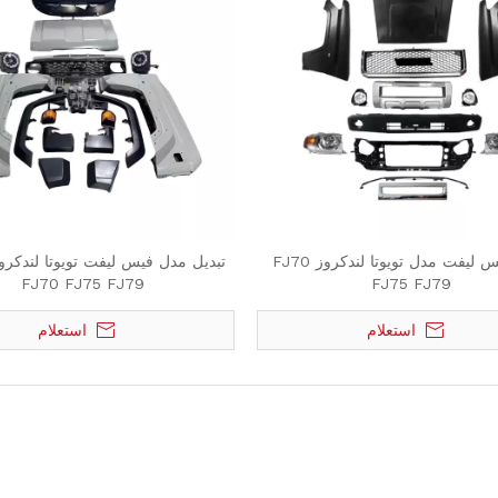
تبدیل فیس لیفت مدل تویوتا لندکروز FJ70
FJ70 FJ75 FJ79
FJ75 FJ79
استعلام
استعلام