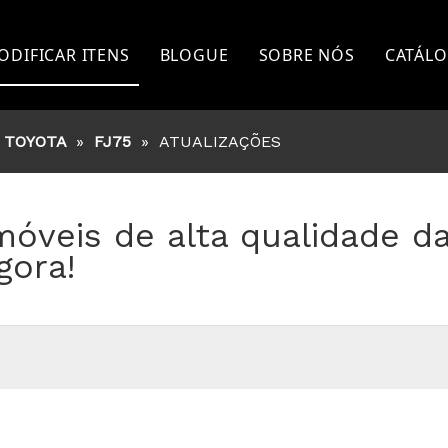
ODIFICAR ITENS
BLOGUE
SOBRE NÓS
CATÁL
TOYOTA
TOYOTA
»
FJ75
»
ATUALIZAÇÕES
FORD
NISSAN
óveis de alta qualidade d
HI
MITSUBISHI
gora!
ISUZU
GWM
OUTROS