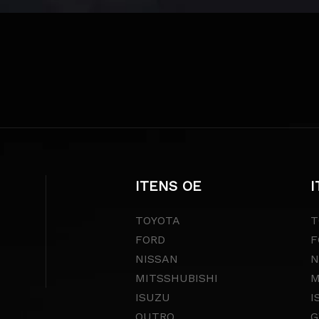
ITENS OE
I
TOYOTA
T
FORD
F
NISSAN
N
MITSSHUBISHI
M
ISUZU
I
OUTRO