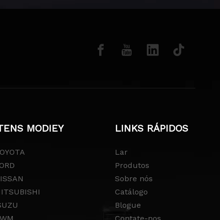
TENS MODIEY
LINKS RÁPIDOS
OYOTA
Lar
ORD
Produtos
ISSAN
Sobre nós
ITSUBISHI
Catálogo
SUZU
Blogue
GWM
Contate-nos