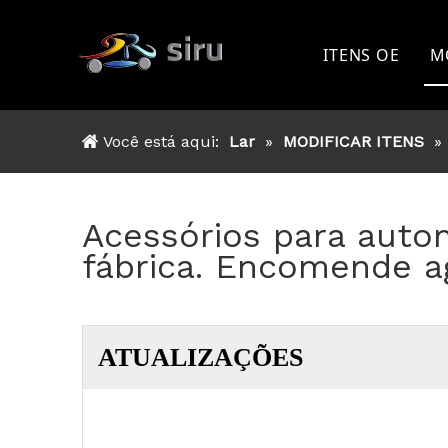
ITENS OE
M
TOYOTA
Você está aqui:
Lar
»
MODIFICAR ITENS
»
FORD
NISSAN
Acessórios para autom
MITSSHUBIS
fábrica. Encomende a
ISUZU
OUTRO
ATUALIZAÇÕES