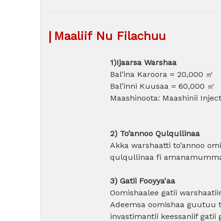
|
Maaliif Nu Filachuu
1)Ijaarsa Warshaa
Bal’ina Karoora = 20,000 ㎡
Bal’inni Kuusaa = 60,000 ㎡
Maashinoota: Maashinii Injec
2) To’annoo Qulqullinaa
Akka warshaatti to’annoo omi
qulqullinaa fi amanamumma
3) Gatii Fooyya'aa
Oomishaalee gatii warshaatiin
Adeemsa oomishaa guutuu to
invastimantii keessaniif gati