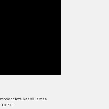
i moodeelota kaabii lamaa
i T9 XLT