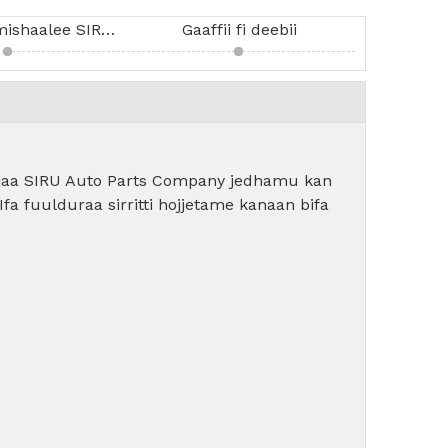
Kataloogii Oomishaalee SIRU Download
Gaaffii fi deebii
yinaa SIRU Auto Parts Company jedhamu kan
fa fuulduraa sirritti hojjetame kanaan bifa