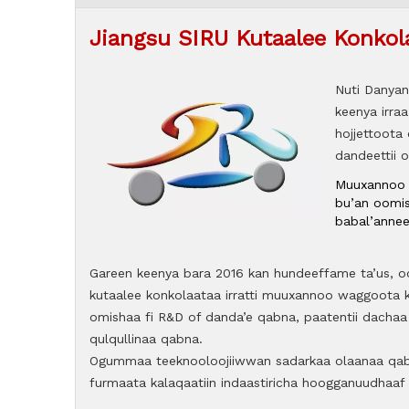
Jiangsu SIRU Kutaalee Konkola
Nuti Danyang
keenya irra
hojjettoota
dandeettii 
Muuxannoo b
bu’an oomi
babal’annee
Gareen keenya bara 2016 kan hundeeffame ta’us, oom
kutaalee konkolaataa irratti muuxannoo waggoota k
omishaa fi R&D of danda’e qabna, paatentii dachaa 
qulqullinaa qabna.
Ogummaa teeknooloojiiwwan sadarkaa olaanaa qaba
furmaata kalaqaatiin indaastiricha hoogganuudhaaf i