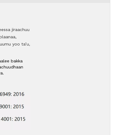
eessa jiraachuu
olaanaa,
 uumu yoo ta’u,
haalee bakka
machuudhaan
ra.