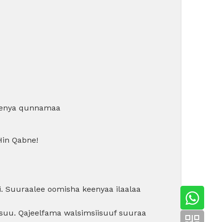
 keenya qunnamaa
Hin Qabne!
ssi. Suuraalee oomisha keenyaa ilaalaa
essuu. Qajeelfama walsimsiisuuf suuraa