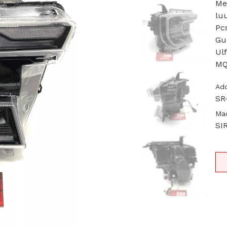
Me
lu
Pc
Gud
Ulf
MQ
Add
SR
Ma
SI