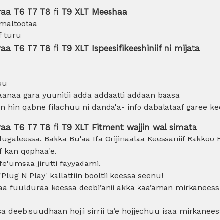
raa T6 T7 T8 fi T9 XLT Meeshaa
Imaltootaa
f turu
 T6 T7 T8 fi T9 XLT Ispeesifikeeshiniif ni mijata
bu
di aanaa gara yuunitii adda addaatti addaan baasa
kn hin qabne filachuu ni danda'a- info dabalataaf garee
aa T6 T7 T8 fi T9 XLT Fitment wajjin wal simata
ugaleessa. Bakka Bu'aa Ifa Orijinaalaa Keessaniif Rakkoo 
uf kan qophaa'e.
fe'umsaa jirutti fayyadami.
'Plug N Play' kallattiin booltii keessa seenu!
ti ibsaa fuulduraa keessa deebi’anii akka kaa’aman mirkanee
ssa deebisuudhaan hojii sirrii ta’e hojjechuu isaa mirkane