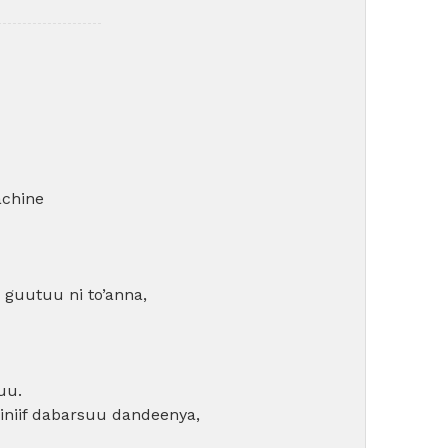
chine
 guutuu ni to’anna,
uu.
niif dabarsuu dandeenya,