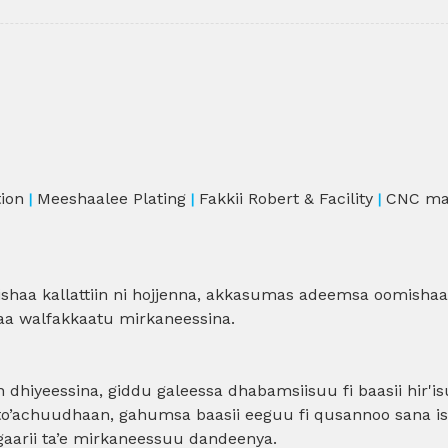
tion
Meeshaalee Plating
Fakkii Robert & Facility
CNC ma
|
|
|
shaa kallattiin ni hojjenna, akkasumas adeemsa oomishaa
a walfakkaatu mirkaneessina.
 dhiyeessina, giddu galeessa dhabamsiisuu fi baasii hir'is
’achuudhaan, gahumsa baasii eeguu fi qusannoo sana isi
i gaarii ta’e mirkaneessuu dandeenya.