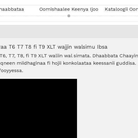
 Dhaabbataa
Oomishaalee Keenya Ijoo
aa T6 T7 T8 fi T9 XLT wajjin walsimu Ibsa
T6, T7, T8, fi T9 XLT waliin wal simata. Dhaabbata Chaa
neen miidhaginaa fi hojii konkolaataa keessanii guddisa. I
fooyyessa.