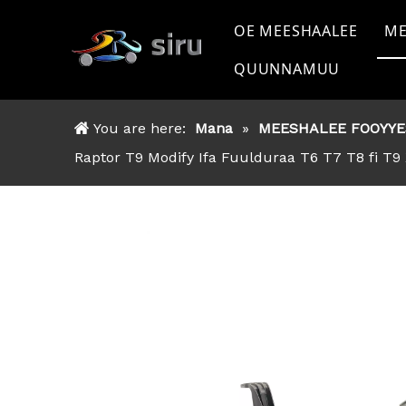
OE MEESHAALEE
ME
QUUNNAMUU
TOYOTA jedhamtu
FORD jedhamuun be
You are here:
Mana
»
MEESHALEE FOOYY
NISSAN jedhamuun 
Raptor T9 Modify Ifa Fuulduraa T6 T7 T8 fi T9 
MITSSHUBISHI jedh
ISUZU
KAN BIRAA