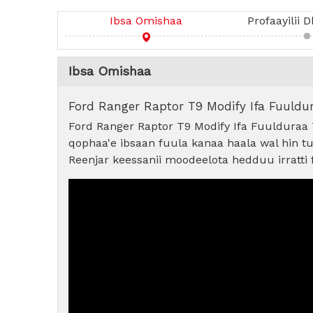
Ibsa Omishaa
Profaayilii
Ibsa Omishaa
Ford Ranger Raptor T9 Modify Ifa Fuuldur
Ford Ranger Raptor T9 Modify Ifa Fuulduraa 
qophaa'e ibsaan fuula kanaa haala wal hin tuq
Reenjar keessanii moodeelota hedduu irratti 