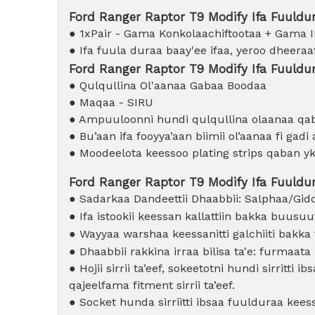
Ford Ranger Raptor T9 Modify Ifa Fuuldu
● 1xPair - Gama Konkolaachiftootaa + Gama 
● Ifa fuula duraa baay'ee ifaa, yeroo dheeraa
Ford Ranger Raptor T9 Modify Ifa Fuulduraa
● Qulqullina Ol'aanaa Gabaa Boodaa
● Maqaa - SIRU
● Ampuuloonni hundi qulqullina olaanaa qa
● Bu’aan ifa fooyya’aan biimii ol’aanaa fi ga
● Moodeelota keessoo plating strips qaban y
Ford Ranger Raptor T9 Modify Ifa Fuuldur
● Sadarkaa Dandeettii Dhaabbii: Salphaa/Gidd
● Ifa istookii keessan kallattiin bakka buusu
● Wayyaa warshaa keessanitti galchiiti bakka 
● Dhaabbii rakkina irraa bilisa ta'e: furmaata 
● Hojii sirrii ta’eef, sokeetotni hundi sirrit
qajeelfama fitment sirrii ta’eef.
● Socket hunda sirriitti ibsaa fuulduraa kee