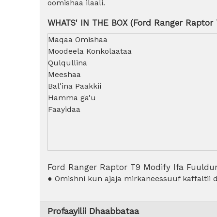
oomishaa ilaali.
WHATS' IN THE BOX (Ford Ranger Raptor T
Maqaa Omishaa
Moodeela Konkolaataa
Qulqullina
Meeshaa
Bal'ina Paakkii
Hamma ga'u
Faayidaa
Ford Ranger Raptor T9 Modify Ifa Fuuldu
● Omishni kun ajaja mirkaneessuuf kaffaltii
Profaayilii Dhaabbataa