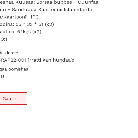
eshaa Kuusaa: Borsaa bubbee + Cuunfaa
ulu + Sanduuqa Kaartoonii Istaandardii
s/Kaartoonii: 1PC
dina: 55 * 32 * 51 (x2) .
aatina: 6.1kgs (x2) .
O:1
a duree:
-RAP22-001 irratti kan hundaa’e
qaa oomishaa:
RU
Gaaffii