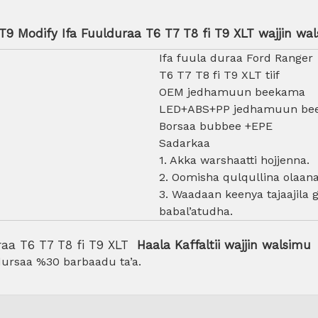
9 Modify Ifa Fuulduraa T6 T7 T8 fi T9 XLT wajjin wal
Ifa fuula duraa Ford Ranger
T6 T7 T8 fi T9 XLT tiif
OEM jedhamuun beekama
LED+ABS+PP jedhamuun be
Borsaa bubbee +EPE
Sadarkaa
1. Akka warshaatti hojjenna.
2. Oomisha qulqullina olaana
3. Waadaan keenya tajaajila 
babal’atudha.
raa T6 T7 T8 fi T9 XLT
Haala Kaffaltii wajjin walsimu
 dursaa %30 barbaadu ta’a.