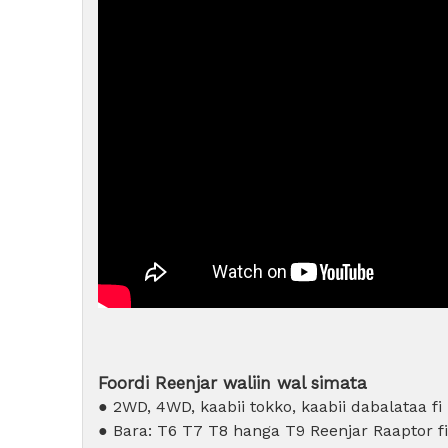
Foordi Reenjar waliin wal simata
● 2WD, 4WD, kaabii tokko, kaabii dabalataa f
● Bara: T6 T7 T8 hanga T9 Reenjar Raaptor f