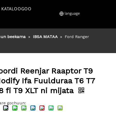
KATALOOGOO
uun beekama
»
IBSA MATAA
»
Ford Ranger
oordi Reenjar Raaptor T9
odify Ifa Fuulduraa T6 T7
8 fi T9 XLT ni mijata
are gochuun: