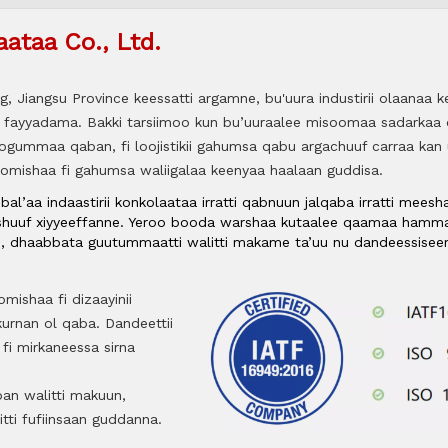
ataa Co., Ltd.
, Jiangsu Province keessatti argamne, bu'uura industirii olaanaa k
a fayyadama. Bakki tarsiimoo kun bu’uuraalee misoomaa sadarkaa 
 ogummaa qaban, fi loojistikii gahumsa qabu argachuuf carraa kan
oomishaa fi gahumsa waliigalaa keenyaa haalaan guddisa.
al’aa indaastirii konkolaataa irratti qabnuun jalqaba irratti mees
shuuf xiyyeeffanne. Yeroo booda warshaa kutaalee qaamaa ham
, dhaabbata guutummaatti walitti makame ta’uu nu dandeessisee
ishaa fi dizaayinii
urnan ol qaba. Dandeettii
fi mirkaneessa sirna
n walitti makuun,
tti fufiinsaan guddanna.