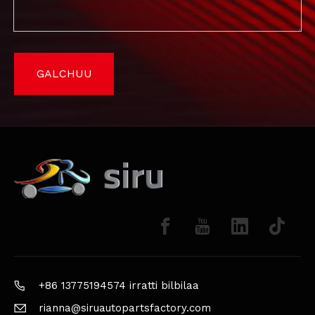
GALCHUU
+86 13775194574 irratti bilbilaa
rianna@siruautopartsfactory.com