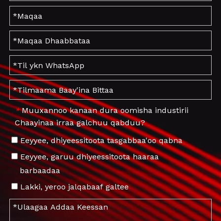
Muuxannoo kanaan dura oomisha industirii
*
Chaayinaa irraa galchuu qabduu?
Eeyyee, dhiyeessitoota tasgabbaa'oo qabna
Eeyyee, garuu dhiyeessitoota haaraa
barbaadaa
Lakki, yeroo jalqabaaf galtee