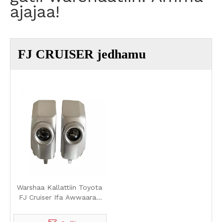
ajajaa!
FJ CRUISER jedhamu
Warshaa Kallattiin Toyota
FJ Cruiser Ifa Awwaaraa
Halogen/LED - Qulqullina
Ol'aanaa fi Yeroo dheeraa