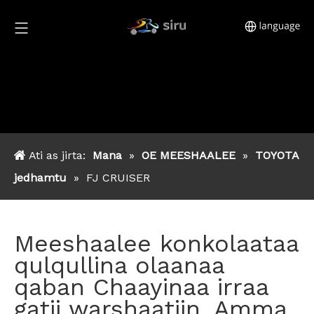
Ati as jirta:
Mana
»
OE MEESHAALEE
»
TOYOTA
jedhamtu
»
FJ CRUISER
Meeshaalee konkolaataa
qulqullina olaanaa
qaban Chaayinaa irraa
gatii warshaatiin. Amma