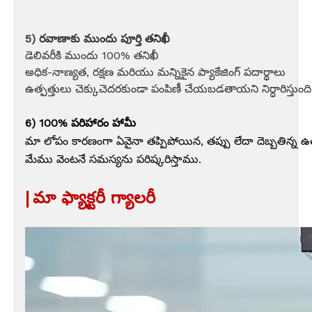
5) రవాణాకు ముందు పూర్తి తనిఖీ
డెలివరీకి ముందు 100% తనిఖీ
అధిక-నాణ్యత, రక్షణ మరియు మన్నికైన ప్యాకేజింగ్ పదార్థాలు
ఉత్పత్తులు చెక్కుచెదరకుండా పంపిణీ చేయబడతాయని నిర్ధారిస్తుంది
6) 100% పరిహారం హామీ
మా లోపం కారణంగా ఏవైనా తప్పిపోయిన, తప్పు లేదా దెబ్బతిన్న 
మేము వెంటనే సమస్యను పరిష్కరిస్తాము.
|
మా ఫ్యాక్టరీ గ్యాలరీ