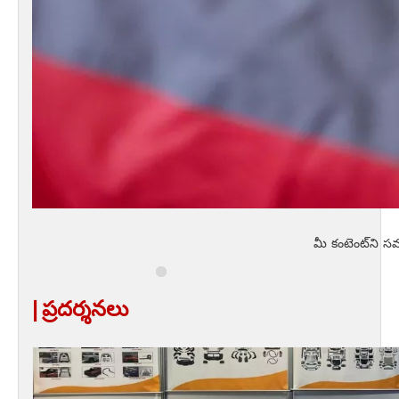
మీ కంటెంట్‌ని సవ
|
ప్రదర్శనలు