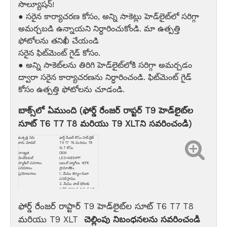
సొల్యూషన్!
● సరైన కార్యాచరణ కోసం, అన్ని సాకెట్లు హెడ్‌లైట్‌లో సరిగ్గా
అమర్చబడి ఉన్నాయని నిర్ధారించుకోండి. మా ఉత్పత్తి
ఫోటోలను తనిఖీ చేయండి
సరైన ఫిట్‌మెంట్ గైడ్ కోసం.
● అన్ని సాకెట్‌లను తిరిగి హెడ్‌లైట్‌లోకి సరిగ్గా అమర్చడం
ద్వారా సరైన కార్యాచరణను నిర్ధారించండి. ఫిట్‌మెంట్ గైడ్
కోసం ఉత్పత్తి ఫోటోలను చూడండి.
బాక్స్‌లో ఏముంది (ఫోర్డ్ రేంజర్ రాప్టర్ T9 హెడ్‌లైట్‌ల
సూట్ T6 T7 T8 మరియు T9 XLTని సవరించండి)
ఉత్పత్తి పేరు
ఫోర్డ్ రేంజర్ కోసం హెడ్‌లైట్
కారు మోడల్
T6 T7 T8 మరియు T9
XLT కోసం
నాణ్యత
OEM
మెటీరియల్
LED+ABS+PP
ప్యాకింగ్ వివరాలు
బబుల్ బ్యాగ్‌లు +EPE
పరిమాణం
ప్రామాణికం
ప్రయోజనాలు
1. మేము కర్మాగారంలా
పనిచేస్తాము.
2. మేము పోటీ ధరలకు
అధిక-నాణ్యత ఉత్పత్తులను
అందిస్తాము.
3. మా నిబద్ధత అత్యుత్తమ
ఫోర్డ్ రేంజర్ రాప్టార్ T9 హెడ్‌లైట్‌ల సూట్ T6 T7 T8
అమ్మకాల తర్వాత సేవను
అందించడానికి విస్తరించింది.
మరియు T9 XLT
చెల్లింపు నిబంధనలను సవరించండి