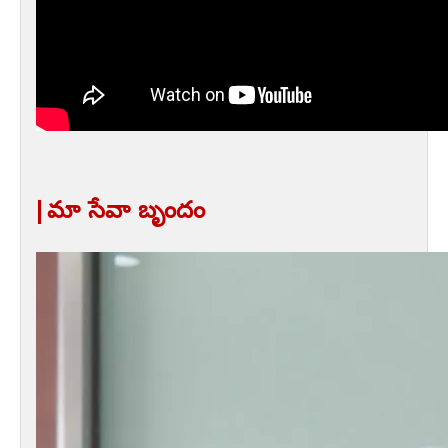
|
మా సేవా బృందం