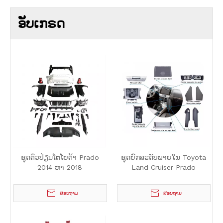
ອັບເກຣດ
ຊຸດຕົວປ່ຽນໂຕໂຍຕ້າ Prado
ຊຸດຍົກລະດັບພາຍໃນ Toyota
2014 ຫາ 2018
Land Cruiser Prado
ສອບຖາມ
ສອບຖາມ