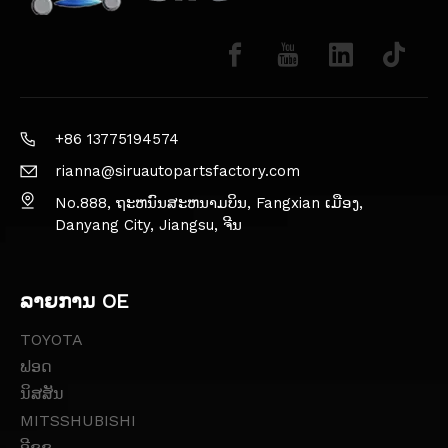
+86 13775194574
rianna@siruautopartsfactory.com
No.888, ຖະຫນົນສະຫນາມບິນ, Fangxian ເມືອງ,
Danyang City, Jiangsu, ຈີນ
ລາຍການ OE
TOYOTA
ຟອດ
ນິສສັນ
MITSSHUBISHI
ອີຊູຊຸ