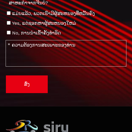
ສາຫະກໍາຈາກຈີນບໍ?
ແມ່ນແລ້ວ, ພວກເຮົາມີຜູ້ສະຫນອງທີ່ຫມັ້ນຄົງ
Yes, ແຕ່ຊອກຫາຜູ້ສະຫນອງໃຫມ່
No, ການນໍາເຂົ້າຄັ້ງທໍາອິດ
ສົ່ງ