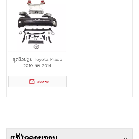
ຊຸດຕົວປ່ຽນ Toyota Prado
2010 ຫາ 2014
ສອບຖາມ
ແກ້ໄຂລາຍການ