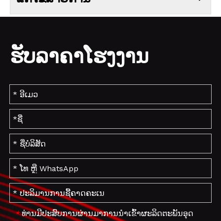
ຮັບລາຄາໂຮງງານ
ທ່ານມີປະສົບການຜ່ານມາການນໍາເຂົ້າຜະລິດຕະພັນອຸດ
*