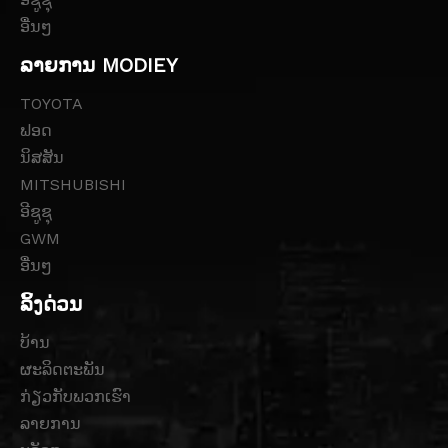
ອື່ນໆ
ລາຍການ MODIEY
TOYOTA
ຟອດ
ນິສສັນ
MITSHUBISHI
ອີຊູຊຸ
GWM
ອື່ນໆ
ລິ້ງດ່ວນ
ບ້ານ
ຜະລິດຕະພັນ
ກ່ຽວກັບພວກເຮົາ
ລາຍການ