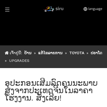
ເຈົ້າຢູ່ນີ້:
ບ້ານ
»
ແກ້ໄຂລາຍການ
»
TOYOTA
»
ປຣາໂດ
»
UPGRADES
ອຸປະກອນເສີມລົດຄຸນນະພາບ
ສູງຈາກປະເທດຈີນໃນລາຄາ
ໂຮງງານ. ສັ່ງເລີຍ!