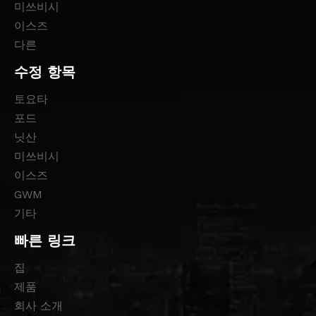
미쓰비시
이스즈
다른
수정 항목
토요타
포드
닛산
미쓰비시
이스즈
GWM
기타
빠른 링크
집
제품
회사 소개