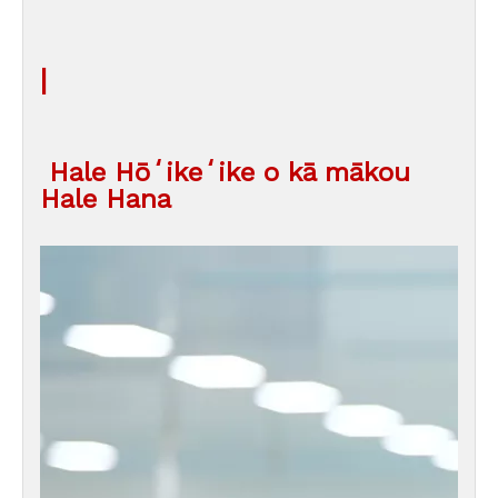
|
Hale Hōʻikeʻike o kā mākou
Hale Hana