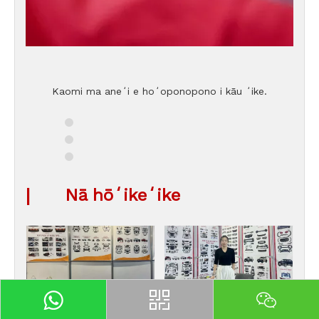
Kaomi ma aneʻi e hoʻoponopono i kāu ʻike.
|
Nā hōʻikeʻike
Automechanika Buenos
Hōʻikeʻike honua ʻo