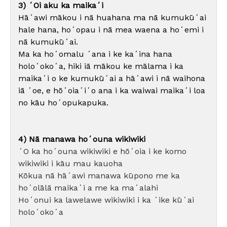
3) ʻOi aku ka maikaʻi
Hāʻawi mākou i nā huahana ma nā kumukūʻai
hale hana, hoʻopau i nā mea waena a hoʻemi i
nā kumukūʻai.
Ma ka hoʻomalu ʻana i ke kaʻina hana
holoʻokoʻa, hiki iā mākou ke mālama i ka
maikaʻi o ke kumukūʻai a hāʻawi i nā waihona
iā ʻoe, e hōʻoiaʻiʻo ana i ka waiwai maikaʻi loa
no kāu hoʻopukapuka.
4) Nā manawa hoʻouna wikiwiki
ʻO ka hoʻouna wikiwiki e hōʻoia i ke komo
wikiwiki i kāu mau kauoha
Kōkua nā hāʻawi manawa kūpono me ka
hoʻolālā maikaʻi a me ka maʻalahi
Hoʻonui ka lawelawe wikiwiki i ka ʻike kūʻai
holoʻokoʻa