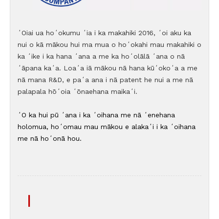
ʻOiai ua hoʻokumu ʻia i ka makahiki 2016, ʻoi aku ka
nui o kā mākou hui ma mua o hoʻokahi mau makahiki o
ka ʻike i ka hana ʻana a me ka hoʻolālā ʻana o nā
ʻāpana kaʻa. Loaʻa iā mākou nā hana kūʻokoʻa a me
nā mana R&D, e paʻa ana i nā patent he nui a me nā
palapala hōʻoia ʻōnaehana maikaʻi.
ʻO ka hui pū ʻana i ka ʻoihana me nā ʻenehana
holomua, hoʻomau mau mākou e alakaʻi i ka ʻoihana
me nā hoʻonā hou.
|