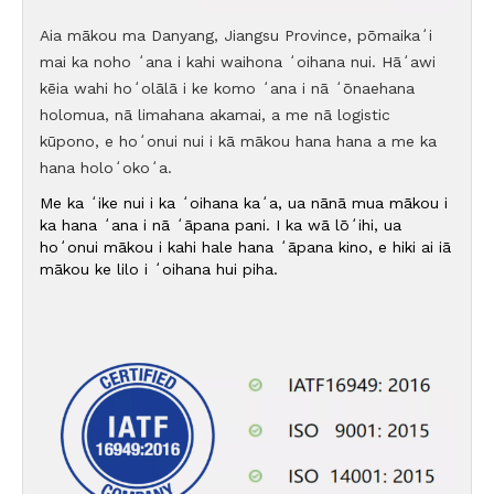
Aia mākou ma Danyang, Jiangsu Province, pōmaikaʻi
mai ka noho ʻana i kahi waihona ʻoihana nui. Hāʻawi
kēia wahi hoʻolālā i ke komo ʻana i nā ʻōnaehana
holomua, nā limahana akamai, a me nā logistic
kūpono, e hoʻonui nui i kā mākou hana hana a me ka
hana holoʻokoʻa.
Me ka ʻike nui i ka ʻoihana kaʻa, ua nānā mua mākou i
ka hana ʻana i nā ʻāpana pani. I ka wā lōʻihi, ua
hoʻonui mākou i kahi hale hana ʻāpana kino, e hiki ai iā
mākou ke lilo i ʻoihana hui piha.