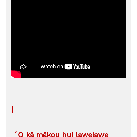
|
ʻO kā mākou hui lawelawe