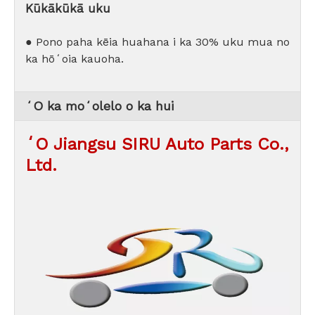
hope o ke kūʻai aku.
Kūkākūkā uku
● Pono paha kēia huahana i ka 30% uku mua no
ka hōʻoia kauoha.
ʻO ka moʻolelo o ka hui
ʻO Jiangsu SIRU Auto Parts Co.,
Ltd.