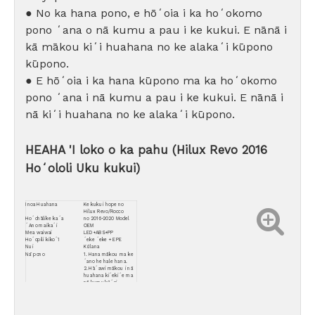
● No ka hana pono, e hōʻoia i ka hoʻokomo
pono ʻana o nā kumu a pau i ke kukui. E nānā i
kā mākou kiʻi huahana no ke alakaʻi kūpono
kūpono.
● E hōʻoia i ka hana kūpono ma ka hoʻokomo
pono ʻana i nā kumu a pau i ke kukui. E nānā i
nā kiʻi huahana no ke alakaʻi kūpono.
HEAHA 'I loko o ka pahu (Hilux Revo 2016
Hoʻololi Uku kukui)
Inoa Huahana
Ke kukui hope no
Hilux Revo/Rocco
Hoʻohālike kaʻa
no 2016-2020 Model
ʻAno maikaʻi
OEM
Mea waiwai
LED+ABS+PP
Hoʻopili kikoʻī
ʻeke ʻeke + EPE
Nui
Kūlana
Nā pono
1. Hana mākou ma ke
ʻano he hale hana.
2. Hāʻawi mākou i nā
huahana kiʻekiʻe ma
nā kumukūʻai
hoʻokūkū.
3. Hoʻonui kā mākou
kūpaʻa i ka hāʻawi
ʻana i ka lawelawe ma