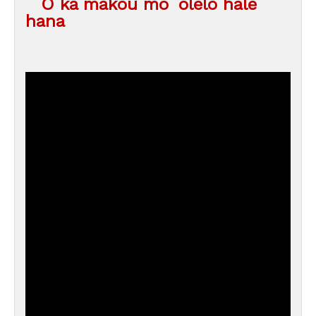
ʻO kā mākou moʻolelo hale
hana