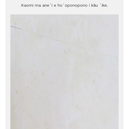
Kaomi ma aneʻi e hoʻoponopono i kāu ʻike.