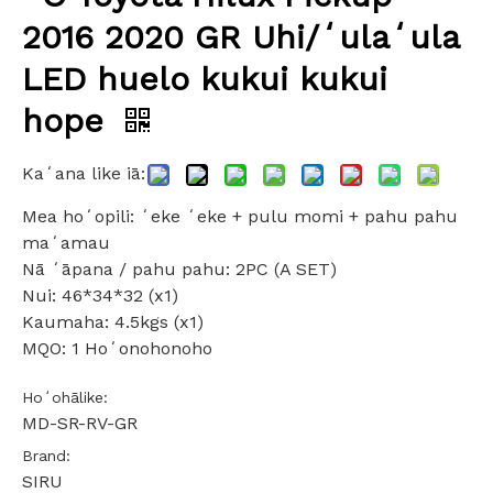
2016 2020 GR Uhi/ʻulaʻula
LED huelo kukui kukui
hope
Kaʻana like iā:
Mea hoʻopili: ʻeke ʻeke + pulu momi + pahu pahu
maʻamau
Nā ʻāpana / pahu pahu: 2PC (A SET)
Nui: 46*34*32 (x1)
Kaumaha: 4.5kgs (x1)
MQO: 1 Hoʻonohonoho
Hoʻohālike:
MD-SR-RV-GR
Brand:
SIRU