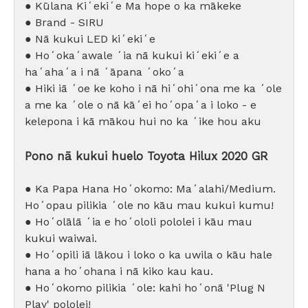
● Kūlana Kiʻekiʻe Ma hope o ka mākeke
● Brand - SIRU
● Nā kukui LED kiʻekiʻe
● Hoʻokaʻawale ʻia nā kukui kiʻekiʻe a
haʻahaʻa i nā ʻāpana ʻokoʻa
● Hiki iā ʻoe ke koho i nā hiʻohiʻona me ka ʻole
a me ka ʻole o nā kāʻei hoʻopaʻa i loko - e
kelepona i kā mākou hui no ka ʻike hou aku
Pono nā kukui huelo Toyota Hilux 2020 GR
● Ka Papa Hana Hoʻokomo: Maʻalahi/Medium.
Hoʻopau pilikia ʻole no kāu mau kukui kumu!
● Hoʻolālā ʻia e hoʻololi pololei i kāu mau
kukui waiwai.
● Hoʻopili iā lākou i loko o ka uwila o kāu hale
hana a hoʻohana i nā kiko kau kau.
● Hoʻokomo pilikia ʻole: kahi hoʻonā 'Plug N
Play' pololei!