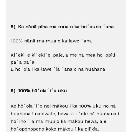
5）Ka nānā piha ma mua o ka hoʻouna ʻana
100% nānā ma mua o ka lawe ʻana
Kiʻekiʻe kiʻekiʻe, pale, a me nā mea hoʻopili
paʻa paʻa
E hōʻoia i ka lawe ʻia ʻana o nā huahana
6）100% hōʻoiaʻiʻo uku
Ke hōʻoiaʻiʻo nei mākou i ka 100% uku no nā
huahana i nalowale, hewa a i ʻole nā ​​​​huahana i
hōʻino ʻia ma muli o kā mākou hewa, a e
hoʻoponopono koke mākou i ka pilikia.