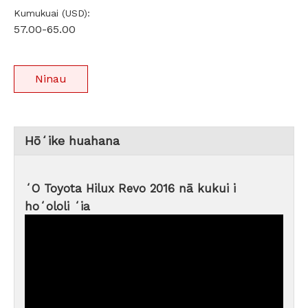
Kumukuai (USD):
57.00-65.00
Ninau
Hōʻike huahana
ʻO Toyota Hilux Revo 2016 nā kukui i
hoʻololi ʻia