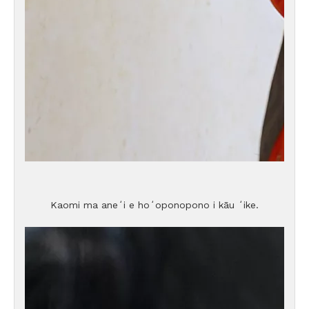
Kaomi ma aneʻi e hoʻoponopono i kāu ʻike.