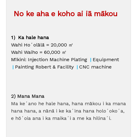
No ke aha e koho ai iā mākou
1）Ka hale hana
Wahi Hoʻolālā = 20,000 ㎡
Wahi Waiho = 60,000 ㎡
Mīkini: Injection Machine Plating
Equipment
|
Painting Robert & Facility
CNC machine
|
|
2) Mana Mana
Ma keʻano he hale hana, hana mākou i ka mana
hana hana, a nānā i ke kaʻina hana holoʻokoʻa,
e hōʻoia ana i ka maikaʻi a me ka hilinaʻi.