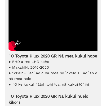
ʻO Toyota Hilux 2020 GR Nā mea kukui hope
● RHD a me LHD koho
● Makahiki: 2016-2020
● 1xPair - ʻaoʻao o nā mea hoʻokele + ʻaoʻao o
nā mea holo
● ʻO ke kukui ʻālohilohi loa, nā kukui lōʻihi
ʻO Toyota Hilux 2020 GR Nā kukui huelo
kikoʻī