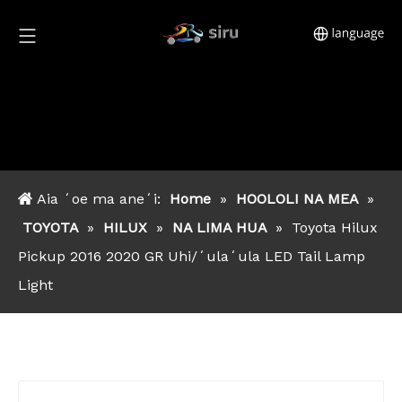
Aia ʻoe ma aneʻi:
Home
»
HOOLOLI NA MEA
»
TOYOTA
»
HILUX
»
NA LIMA HUA
»
Toyota Hilux
Pickup 2016 2020 GR Uhi/ʻulaʻula LED Tail Lamp
Light