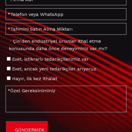
Çin'den endüstriyel ürünler ithal etme
*
konusunda daha önce deneyiminiz var mı?
Evet, istikrarlı tedarikçilerimiz var
Evet, ancak yeni tedarikçiler arıyoruz
Hayır, ilk kez ithalat
GÖNDERMEK