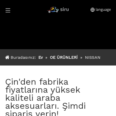
Buradasınız:
Ev
»
OE ÜRÜNLERİ
»
NISSAN
Çin'den fabrika
fiyatlarına yüksek
kaliteli araba
aksesuarları. Şimdi
sipariş verin!