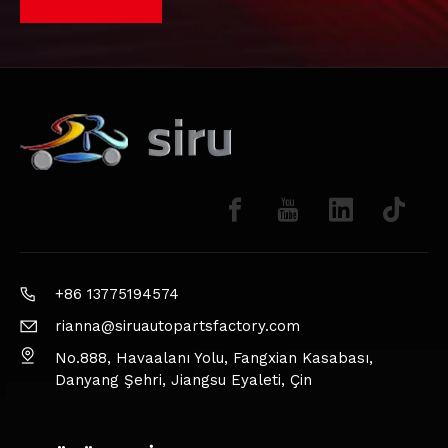
+86 13775194574
rianna@siruautopartsfactory.com
No.888, Havaalanı Yolu, Fangxian Kasabası,
Danyang Şehri, Jiangsu Eyaleti, Çin