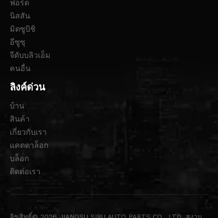
ฟอร์ด
นิสสัน
มิตซูบิชิ
อีซูซุ
จีดับบลิวเอ็ม
คนอื่น
ลิงค์ด่วน
บ้าน
สินค้า
เกี่ยวกับเรา
แคตตาล็อก
บล็อก
ติดต่อเรา
ลิขสิทธิ์©
2026
JIANGSU SIRU AUTO PARTS CO., LTD. สงวน