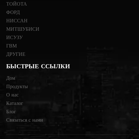
ТОЙОТА
ФОРД
НИССАН
МИТШУБИСИ
ИСУЗУ
ГВМ
ДРУГИЕ
БЫСТРЫЕ ССЫЛКИ
Дом
Продукты
О нас
Каталог
Блог
Связаться с нами