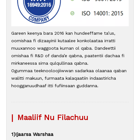
Gareen keenya bara 2016 kan hundeeffame ta’us,
oomishaa fi dizaayinii kutaalee konkolaataa irratti
muuxannoo waggoota kurnan ol qaba. Dandeettii
omishaa fi R&D of danda’e qabna, paatentii dachaa fi
mirkaneessa sirna qulqullinaa qabna.
Ogummaa teeknooloojiiwwan sadarkaa olaanaa qaban
walitti makuun, furmaata kalaqaatiin indaastiricha
hoogganuudhaaf itti fufiinsaan guddanna.
|
Maaliif Nu Filachuu
1)Ijaarsa Warshaa