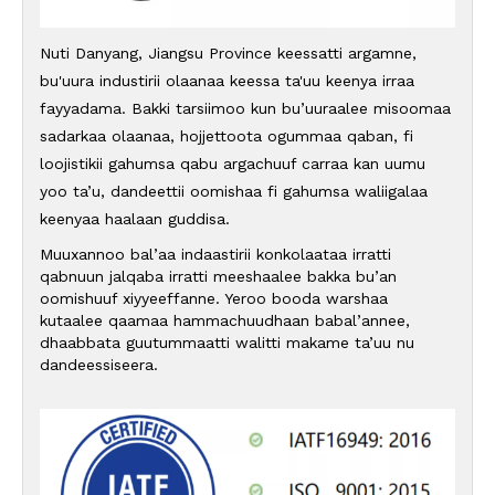
Nuti Danyang, Jiangsu Province keessatti argamne,
bu'uura industirii olaanaa keessa ta'uu keenya irraa
fayyadama. Bakki tarsiimoo kun bu’uuraalee misoomaa
sadarkaa olaanaa, hojjettoota ogummaa qaban, fi
loojistikii gahumsa qabu argachuuf carraa kan uumu
yoo ta’u, dandeettii oomishaa fi gahumsa waliigalaa
keenyaa haalaan guddisa.
Muuxannoo bal’aa indaastirii konkolaataa irratti
qabnuun jalqaba irratti meeshaalee bakka bu’an
oomishuuf xiyyeeffanne. Yeroo booda warshaa
kutaalee qaamaa hammachuudhaan babal’annee,
dhaabbata guutummaatti walitti makame ta’uu nu
dandeessiseera.