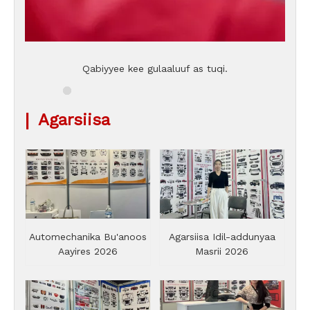
Qabiyyee kee gulaaluuf as tuqi.
|
Agarsiisa
Automechanika Bu'anoos
Agarsiisa Idil-addunyaa
Aayires 2026
Masrii 2026