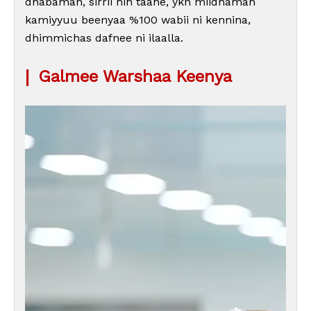
dhabaman, sirrii hin taane, ykn miidhaman
kamiyyuu beenyaa %100 wabii ni kennina,
dhimmichas dafnee ni ilaalla.
|
Galmee Warshaa Keenya