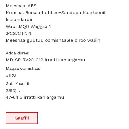
Meeshaa: ABS
Kuusaa: Borsaa bubbee+Sanduqa Kaartoonii
Istaandardii
Wabii:MQO Waggaa 1
:PCS/CTN 1
Meeshaa guutuu oomishaalee biroo waliin
Adda duree:
MD-SR-RV20-012 irratti kan argamu
Maqaa oomishaa:
SIRU
Gatii Yuunitii
(USD): .
47-64.5 irratti kan argamu
Gaaffii