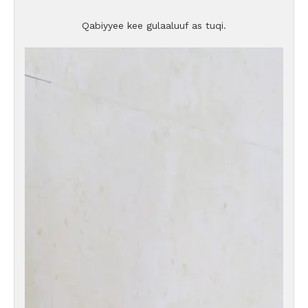
Qabiyyee kee gulaaluuf as tuqi.