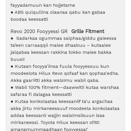
fayyadamuun kan hojjetame
●
ABS qulqullina olaanaa qabu kan gabaa
boodaa keessatti
Revo 2020 Fooyyessi GR
Grille Fitment
●
Sadarkaa ogummaa salphaa/giddu galeessa
ta’een carraaqqii malee dhaabuu – kutaalee
jalqabaa keessan rakkina tokko malee bakka
buusi!
● Kutaan fooyya'iinsa fuula fooyyessuu kun
moodeelota Hilux Revo qofaaf kan qophaa'edha.
Akka gaariitti akka walsimu wabii qaba.
● Wabii 100% fitment—daawwitii kutaa warshaa
safaraa fi dalagaa keessatti
● Kutaa konkolaataa keessaniif ta'u argachaa
akka jirtu mirkaneessuuf moodeela konkolaataa
addaa keessanii wajjin walsimsiisuun isaa
mirkaneessi. Toyota Hilux keessan ofitti
amanamummaadhaan fooyyessa!'