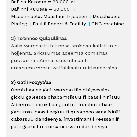
Bal’ina Karoora = 20,000 ㎡
Bal’inni Kuusaa = 60,000 ㎡
Maashinoota: Maashinii Injection
Meeshaalee
|
Plating
Fakkii Robert & Facility
CNC machine
|
|
2) To’annoo Qulqullinaa
Akka warshaatti to’annoo omishaa kallattiin ni
hojjenna, akkasumas adeemsa oomishaa
guutuu ni to’anna, qulqullinaa fi
amanamummaa walfakkaatu mirkaneessina.
3) Gatii Fooyya'aa
Oomishaalee gatii warshaatiin dhiyeessina,
giddu galeessa dhabamsiisuu fi baasii hir'isuu.
Adeemsa oomishaa guutuu to’achuudhaan,
gahumsa baasii eeguu fi qusannoo sana isiniif
dabarsuu dandeenya, invastimantii keessaniif
gatii gaarii ta’e mirkaneessuu dandeenya.