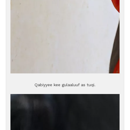
Qabiyyee kee gulaaluuf as tuqi.