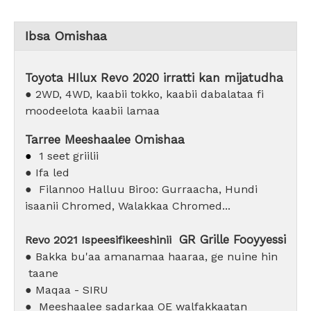
Ibsa Omishaa
Toyota HIlux Revo 2020 irratti kan mijatudha
● 2WD, 4WD, kaabii tokko, kaabii dabalataa fi
moodeelota kaabii lamaa
Tarree Meeshaalee Omishaa
●
1 seet griilii
● Ifa led
●
Filannoo Halluu Biroo: Gurraacha, Hundi
isaanii Chromed, Walakkaa Chromed...
GR Grille Fooyyessi
Revo 2021 Ispeesifikeeshinii
● Bakka bu'aa amanamaa haaraa, ge
nuine hin
taane
● Maqaa - SIRU
●
Meeshaalee sadarkaa OE walfakkaatan