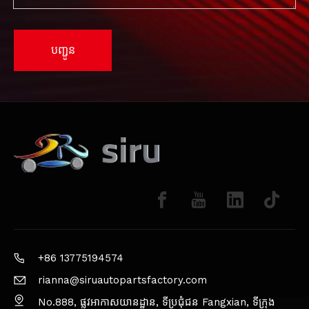
បញ្ជូន
+86 13775194574
rianna@siruautopartsfactory.com
No.888, ផ្លូវអាកាសយានដ្ឋាន, ទីប្រជុំជន Fangxian, ទីក្រុង