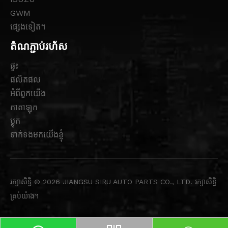
GWM
ផ្សេងទៀត។
តំណភ្ជាប់រហ័ស
ផ្ទះ
ផលិតផល
អំពីពួកយើង
កាតាឡុក
ប្លុក
ទាក់ទងមកយើងខ្ញុំ
រក្សាសិទ្ធិ ©
2026
JIANGSU SIRU AUTO PARTS CO., LTD. រក្សាសិទ្ធិ
គ្រប់យ៉ាង។