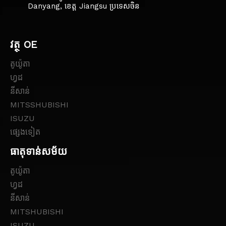
Danyang, ខេត្ត Jiangsu ប្រទេសចិន
វត្ថុ OE
តូយ៉ូតា
ហ្វដ
នីសាន់
MITSSHUBISHI
ISUZU
ផ្សេងទៀត
ធាតុទាន់សម័យ
តូយ៉ូតា
ហ្វដ
នីសាន់
MITSHUBISHI
ISUZU