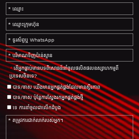
តើអ្នកធ្លាប់មានបទពិសោធន៍នាំចូលផលិតផលឧស្សាហកម្មពី
*
ប្រទេសចិនទេ?
បាទ/ចាស យើង​មាន​អ្នក​ផ្គត់ផ្គង់​ដែល​មាន​ស្ថិរភាព
បាទ/ចាស ប៉ុន្តែ​ការ​ស្វែង​រក​អ្នក​ផ្គត់ផ្គង់​ថ្មី
​ទេ ការ​នាំ​ចូល​ជា​លើក​ដំបូង