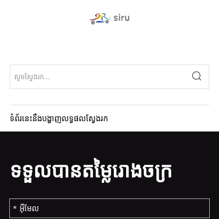
ស្វែងរក
ទំព័រនេះនឹងបង្ហាញលទ្ធផលស្វែងរក
ទទួលបានតម្លៃរោងចក្រ