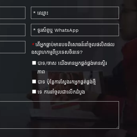
តើអ្នកធ្លាប់មានបទពិសោធន៍នាំចូលផលិតផល
*
ឧស្សាហកម្មពីប្រទេសចិនទេ?
បាទ/ចាស យើង​មាន​អ្នក​ផ្គត់​ផ្គង់​មាន​ស្ថិរ
ភាព
បាទ ប៉ុន្តែ​ការ​ស្វែង​រក​អ្នក​ផ្គត់​ផ្គង់​ថ្មី
​ទេ ការ​នាំ​ចូល​ជា​លើក​ដំបូង