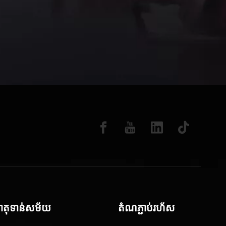
ាតុទាន់សម័យ
តំណភ្ជាប់រហ័ស