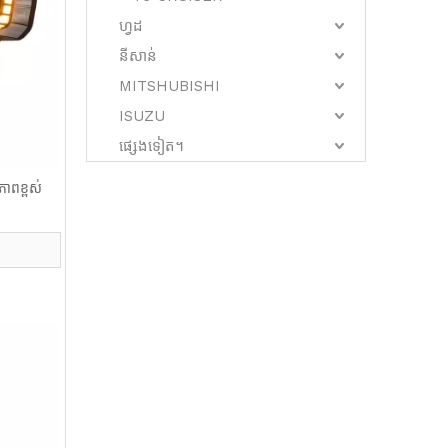
ហ្វដ
នីសាន់
MITSHUBISHI
ISUZU
ផ្សេងទៀត។
ាពខ្ពស់