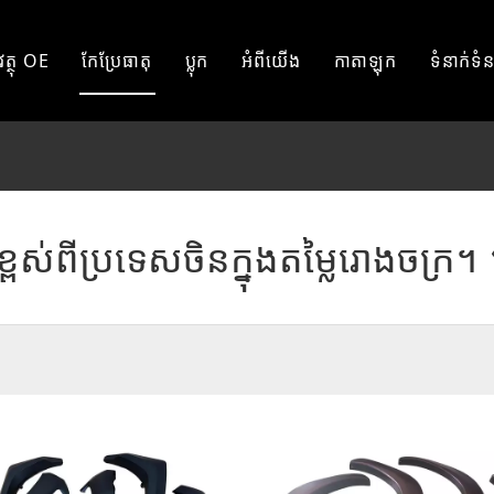
វត្ថុ OE
កែប្រែធាតុ
ប្លុក
អំពីយើង
កាតាឡុក
ទំនាក់ទំ
តូយ៉ូតា
តូយ៉ូតា
ហ្វដ
ហ្វដ
នីសាន់
នីសាន់
ពស់ពីប្រទេសចិនក្នុងតម្លៃរោងចក្រ។
MITSSHUBISHI
MITSHUBISHI
ISUZU
ISUZU
ផ្សេងទៀត
GWM
ផ្សេងទៀត។