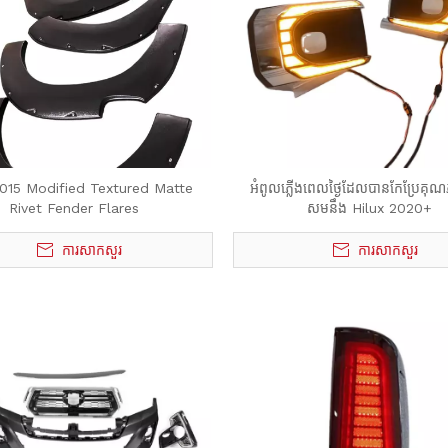
2015 Modified Textured Matte
អំពូលភ្លើងពេលថ្ងៃដែលបានកែប្រែគុណភ
Rivet Fender Flares
សមនឹង Hilux 2020+
ការសាកសួរ
ការសាកសួរ