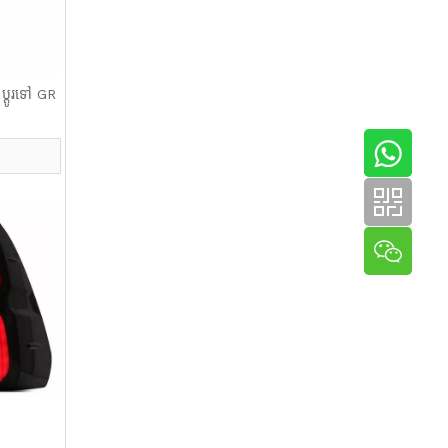
្តូរទៅ GR