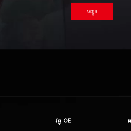
បញ្ជូន
វត្ថុ OE
ធ