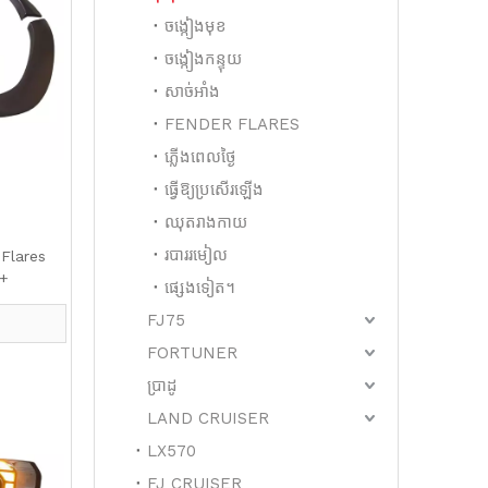
ចង្កៀងមុខ
ចង្កៀងកន្ទុយ
សាច់អាំង
FENDER FLARES
ភ្លើងពេលថ្ងៃ
ធ្វើឱ្យប្រសើរឡើង
ឈុតរាងកាយ
របាររមៀល
 Flares
5+
ផ្សេងទៀត។
FJ75
FORTUNER
ប្រាដូ
LAND CRUISER
LX570
FJ CRUISER