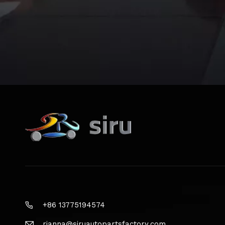
+86 13775194574
rianna@siruautopartsfactory.com