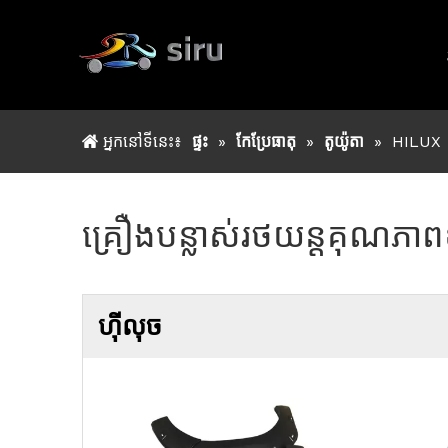
អ្នកនៅទីនេះ៖
ផ្ទះ
»
កែប្រែធាតុ
»
តូយ៉ូតា
»
HILUX
គ្រឿងបន្លាស់រថយន្តគុណភាពខ្
ហ៊ីលុច