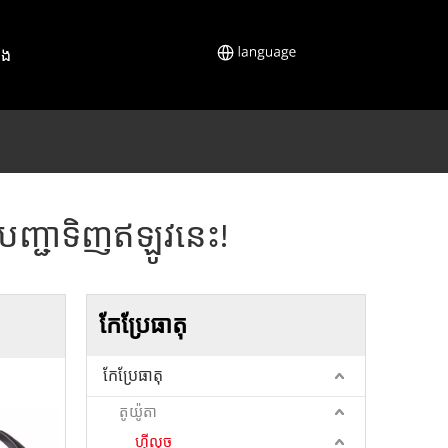
នង
 បញ្ជាទិញឥឡូវនេះ!
កែប្រែធាតុ
កែប្រែធាតុ
តូយ៉ូតា
ហ៊ីលុច