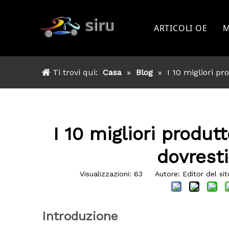
ARTICOLI OE
M
TOYOTA
Ti trovi qui:
Casa
»
Blog
»
I 10 migliori p
GUADO
NISSAN
MITSSHUBISHI
I 10 migliori produt
ISUZU
dovrest
ALTRO
Visualizzazioni:
63
Autore: Editor del sito
Introduzione