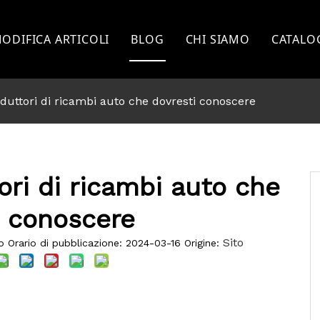
ODIFICA ARTICOLI
BLOG
CHI SIAMO
CATALO
TOYOTA
roduttori di ricambi auto che dovresti conoscere
GUADO
NISSAN
MITSHUBISHI
tori di ricambi auto che
ISUZU
i conoscere
GWM
Sito
 Orario di pubblicazione: 2024-03-16 Origine:
ALTRI