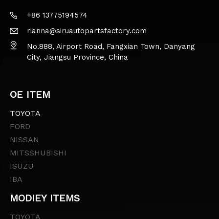
+86 13775194574
rianna@siruautopartsfactory.com
No.888, Airport Road, Fangxian Town, Danyang
City, Jiangsu Province, China
OE ITEM
TOYOTA
FORD
NISSAN
MITSSHUBISHI
ISUZU
IBA
MODIEY ITEMS
TOYOTA