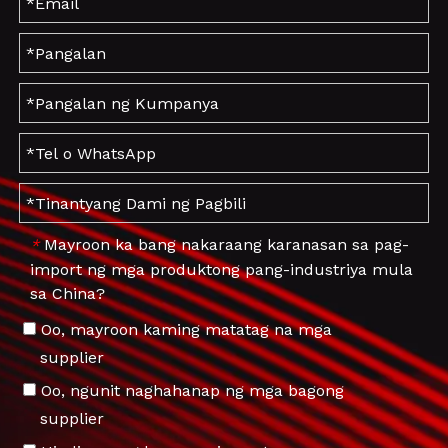
Mayroon ka bang nakaraang karanasan sa pag-
*
import ng mga produktong pang-industriya mula
sa China?
Oo, mayroon kaming matatag na mga
supplier
Oo, ngunit naghahanap ng mga bagong
supplier