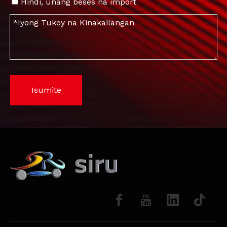
Hindi, unang beses na import
Isumite