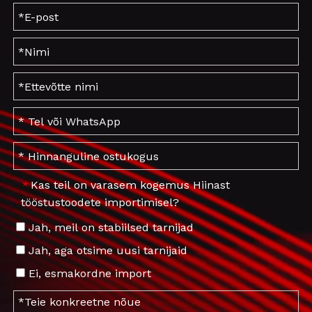
Kas teil on varasem kogemus Hiinast
*
tööstustoodete importimisel?
Jah, meil on stabiilsed tarnijad
Jah, aga otsime uusi tarnijaid
Ei, esmakordne import