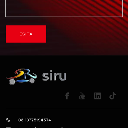
ESITA
+86 13775194574