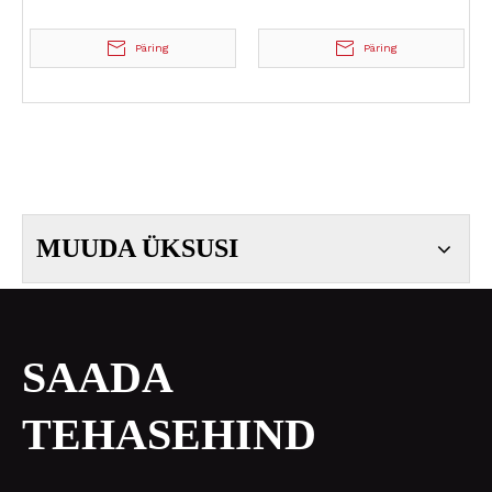
suunatule latern piduri
tagurdustuled Nissan
Päring
Päring
Navara 2015-2016 jaoks
MUUDA ÜKSUSI
SAADA
TEHASEHIND