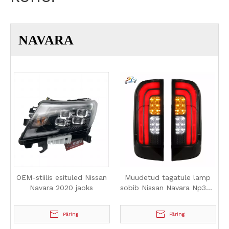
NAVARA
OEM-stiilis esituled Nissan
Muudetud tagatule lamp
Navara 2020 jaoks
sobib Nissan Navara Np300
2015-2016
Päring
Päring