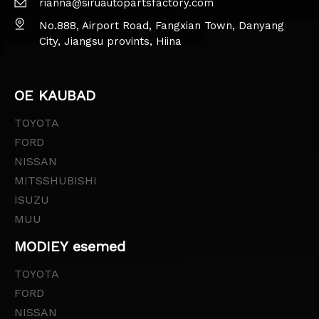
rianna@siruautopartsfactory.com
No.888, Airport Road, Fangxian Town, Danyang
City, Jiangsu provints, Hiina
OE KAUBAD
TOYOTA
FORD
NISSAN
MITSSHUBISHI
ISUZU
MUU
MODIEY esemed
TOYOTA
FORD
NISSAN