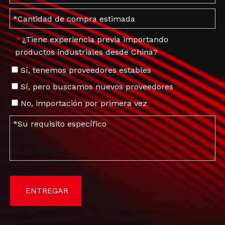
¿Tiene experiencia previa importando
*
productos industriales desde China?
Sí, tenemos proveedores estables
Sí, pero buscamos nuevos proveedores
No, importación por primera vez
ENTREGAR