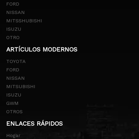
FORD
NISSAN
MITSSHUBISHI
ISUZU
OTRO
ARTÍCULOS MODERNOS
TOYOTA
FORD
NISSAN
MITSUBISHI
ISUZU
GWM
OTROS
ENLACES RÁPIDOS
Hogar