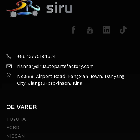
+86 13775194574
rianna@siruautopartsfactory.com
No.888, Airport Road, Fangxian Town, Danyang
City, Jiangsu-provinsen, Kina
OE VARER
TOYOTA
FORD
NISSAN