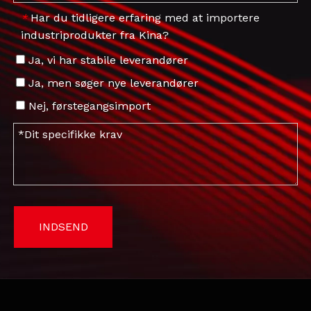
Har du tidligere erfaring med at importere
*
industriprodukter fra Kina?
Ja, vi har stabile leverandører
Ja, men søger nye leverandører
Nej, førstegangsimport
INDSEND