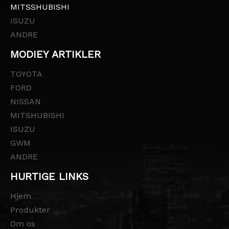
MITSSHUBISHI
ISUZU
ANDRE
MODIEY ARTIKLER
TOYOTA
FORD
NISSAN
MITSHUBISHI
ISUZU
GWM
ANDRE
HURTIGE LINKS
Hjem
Produkter
Om os