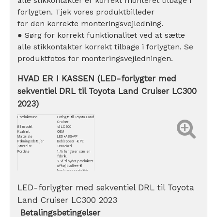
alle stikkontakter er korrekt monteret tilbage i
forlygten. Tjek vores produktbilleder
for den korrekte monteringsvejledning.
● Sørg for korrekt funktionalitet ved at sætte
alle stikkontakter korrekt tilbage i forlygten. Se
produktfotos for monteringsvejledningen.
HVAD ER I KASSEN (LED-forlygter med
sekventiel DRL til Toyota Land Cruiser LC300
2023)
Produktnavn
Forlygte til Toyota Land
Cruiser
Bil model
til LC300
Kvalitet
OEM
Materiale
LED+ABS+PP
Pakningsdetaljer
Bobleposer +EPE
Størrelse
Standard
Fordele
1. Vi fungerer som en
fabrik.
2. Vi tilbyder produkter
af høj kvalitet til
konkurrencedygtige
priser.
3. Vores engagement
LED-forlygter med sekventiel DRL til Toyota
strækker sig til at yde
den bedste
eftersalgsservice.
Land Cruiser LC300 2023
Betalingsbetingelser