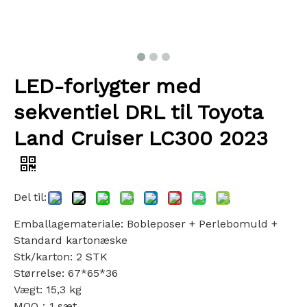
LED-forlygter med
sekventiel DRL til Toyota
Land Cruiser LC300 2023
Del til:
Emballagemateriale: Bobleposer + Perlebomuld +
Standard kartonæske
Stk/karton: 2 STK
Størrelse: 67*65*36
Vægt: 15,3 kg
MQO：1 sæt