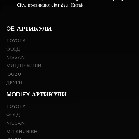
City, провинция Jiangsu, Китай
OE АРТИКУЛИ
TOYOTA
ФОРД
NISSAN
МИЦШУБИШИ
ISUZU
ДРУГИ
MODIEY АРТИКУЛИ
TOYOTA
ФОРД
NISSAN
MITSHUBISHI