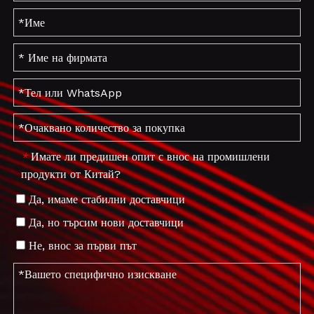
Имате ли предишен опит с внос на промишлени
*
продукти от Китай?
Да, имаме стабилни доставчици
Да, но търсим нови доставчици
Не, внос за първи път